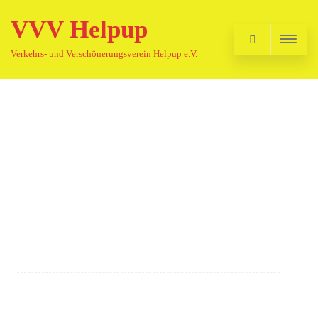
VVV Helpup
Verkehrs- und Verschönerungsverein Helpup e.V.
Angemeldet bleiben
Registrieren
Passwort vergessen?