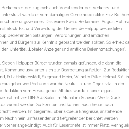
Berkemeier, der zugleich auch Vorsitzender des Verkehrs- und
g unterstützt wurde er vom damaligen Gemeindedirektor Fritz Bollhor
erschönerungsvereines. Das waren Ewald Berkemeier, August Hollma
 Ernst Stock. Rat und Verwaltung der Gemeinde Helpup bekundeten
elpup betreffenden Satzungen, Verordnungen und amtlichen
n und Bürgern zur Kenntnis gebracht werden sollten. So erhielt d
 den Untertitel „Lokaler Anzeiger und amtliche Bekanntmachungen“.
ion. Sieben Helpuper Bürger wurden damals gefunden, die dann die
ort, Kommune usw. unter sich zur Bearbeitung aufteilten. Zur Redaktio
d, Fritz Heiligenstädt, Siegmund Meier, Wilhelm Rüter, Helmut Stölti
rausgeber wie Redaktion war die Neutralität und Objektivität in der
er Redaktion vom Herausgeber. All dies wurde in einer eigens
e zweimal mit vier DIN-A 4-Seiten im Monat im Schwarz-Weiß-Druck
los verteilt werden. So konnten und können auch heute noch
racht werden. Im Gegenteil, über aktuelle Ereignisse, anstehende
m Nachhinein umfassender und tiefgreifender berichtet werden.
 vorher angekündigt. Auch für Leserbriefe ist immer Platz, wennglei