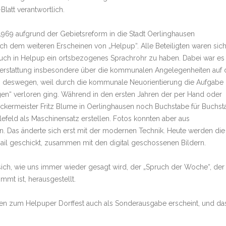
Blatt verantwortlich.
1969 aufgrund der Gebietsreform in die Stadt Oerlinghausen
ach dem weiteren Erscheinen von „Helpup“. Alle Beteiligten waren sic
 auch in Helpup ein ortsbezogenes Sprachrohr zu haben. Dabei war es
ichterstattung insbesondere über die kommunalen Angelegenheiten auf 
h deswegen, weil durch die kommunale Neuorientierung die Aufgabe
en“ verloren ging. Während in den ersten Jahren der per Hand oder
kermeister Fritz Blume in Oerlinghausen noch Buchstabe für Buchst
elefeld als Maschinensatz erstellen. Fotos konnten aber aus
 Das änderte sich erst mit der modernen Technik. Heute werden die
ail geschickt, zusammen mit den digital geschossenen Bildern.
ch, wie uns immer wieder gesagt wird, der „Spruch der Woche“, der 
immt ist, herausgestellt.
hren zum Helpuper Dorffest auch als Sonderausgabe erscheint, und da