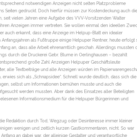
entsprechend notwendigen Anzeigen nicht selten Platzprobleme
hs Seiten gedruckt. Doch hierfür müssen zur Kostendeckung auch di
, seit vielen Jahren eine Aufgabe des VVV-Vorsitzenden Walter
 ihren Anzeigen immer vertreten. Sie wollen einmal den ideellen Zwe
er auch erkannt, dass eine Anzeige im Helpup-Blatt ein idealer
 Anfangsjahren als Fußtruppe einige Helpuper Rentner, heute erfolgt 
nfang an, dass alle Arbeit ehrenamtlich geschah. Allerdings mussten 
angs durch die Druckerei Gebr. Blume in Oerlinghausen – bezahlt
e entsprechend große Zahl Anzeigen Helpuper Geschäftsleute
er, alle Textbeiträge und alle Anzeigen würden im Papierwarengeschä
rwies sich als „Schnapsidee“. Schnell wurde deutlich, dass sich die
ungen, selbst um Informationen bemühen musste und auch die
esucht werden mussten. Aber dank des Einsatzes aller Beteiligten
 gelesenen Informationsmedium für die Helpuper Bürgerinnen und
 die Redaktion durch Tod, Wegzug oder Desinteresse immer kleiner
nigen wenigen und zeitlich kurzen Gastkommentaren, nicht. So war
Anfang an dabei war, der alleinige Gestalter und verantwortliche