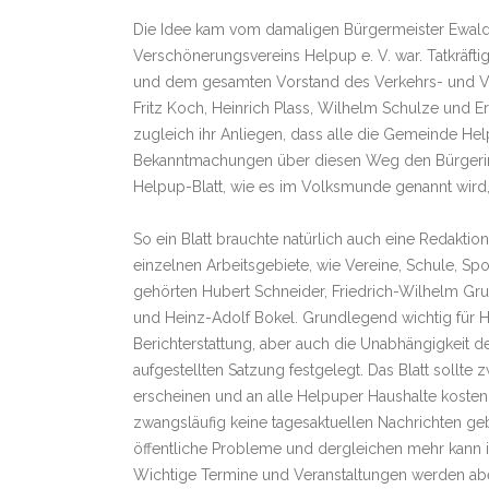
Die Idee kam vom damaligen Bürgermeister Ewald 
Verschönerungsvereins Helpup e. V. war. Tatkräfti
und dem gesamten Vorstand des Verkehrs- und V
Fritz Koch, Heinrich Plass, Wilhelm Schulze und
zugleich ihr Anliegen, dass alle die Gemeinde H
Bekanntmachungen über diesen Weg den Bürgerinne
Helpup-Blatt, wie es im Volksmunde genannt wird,
So ein Blatt brauchte natürlich auch eine Redakt
einzelnen Arbeitsgebiete, wie Vereine, Schule, Sp
gehörten Hubert Schneider, Friedrich-Wilhelm Grun
und Heinz-Adolf Bokel. Grundlegend wichtig für He
Berichterstattung, aber auch die Unabhängigkeit d
aufgestellten Satzung festgelegt. Das Blatt sollt
erscheinen und an alle Helpuper Haushalte kosten
zwangsläufig keine tagesaktuellen Nachrichten geb
öffentliche Probleme und dergleichen mehr kann i
Wichtige Termine und Veranstaltungen werden aber