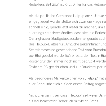
Redakteur. Seit 2019 ist Knut Dinter für das Helpup-
Als die politische Gemeinde Helpup am 1. Januar 
eingegliedert wurde, stellte sich zwar die Frage n
schnell einig, gerade jetzt weiter zu machen, um
allerdings selbstverständlich, dass sich die Ber
Oerlinghauser Stadtgebiet ausdehnte, gerade auc
des Helpup-Blattes für „Amtliche Bekanntmachung
Schreibmaschine geschriebene Text vom Buchdruc
per Blei gesetzt wurde, ließ er bald den Text in Bi
Kostengründen immer noch nicht gedruckt werden.
Texte am PC geschrieben und zur Druckerei per M
Als besonderes Markenzeichen von „Helpup“ hat si
aller Regel inhaltlich auf den ersten Beitrag abgest
Nicht unerwähnt sei, dass „Helpup“ seit vielen Ja
als viel beachteter Farbdruck mit vielen Fotos.