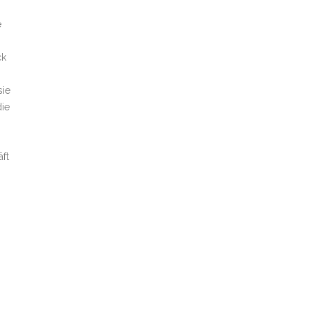
e
ck
sie
die
ft