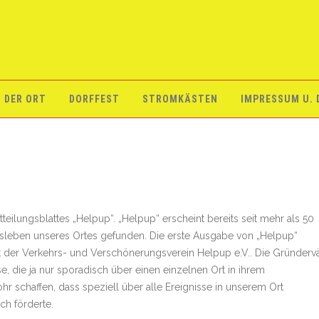
DER ORT
DORFFEST
STROMKÄSTEN
IMPRESSUM U.
teilungsblattes „Helpup“. „Helpup“ erscheint bereits seit mehr als 50
tsleben unseres Ortes gefunden. Die erste Ausgabe von „Helpup“
st der Verkehrs- und Verschönerungsverein Helpup e.V.. Die Gründervä
, die ja nur sporadisch über einen einzelnen Ort in ihrem
hr schaffen, dass speziell über alle Ereignisse in unserem Ort
ch förderte.