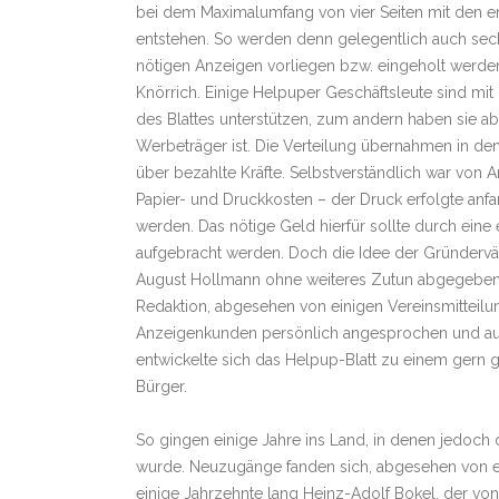
bei dem Maximalumfang von vier Seiten mit den 
entstehen. So werden denn gelegentlich auch sec
nötigen Anzeigen vorliegen bzw. eingeholt werden
Knörrich. Einige Helpuper Geschäftsleute sind mit
des Blattes unterstützen, zum andern haben sie ab
Werbeträger ist. Die Verteilung übernahmen in den
über bezahlte Kräfte. Selbstverständlich war von A
Papier- und Druckkosten – der Druck erfolgte anf
werden. Das nötige Geld hierfür sollte durch ein
aufgebracht werden. Doch die Idee der Gründervät
August Hollmann ohne weiteres Zutun abgegeben, e
Redaktion, abgesehen von einigen Vereinsmitteil
Anzeigenkunden persönlich angesprochen und aufg
entwickelte sich das Helpup-Blatt zu einem gern
Bürger.
So gingen einige Jahre ins Land, in denen jedoch
wurde. Neuzugänge fanden sich, abgesehen von ei
einige Jahrzehnte lang Heinz-Adolf Bokel, der von 