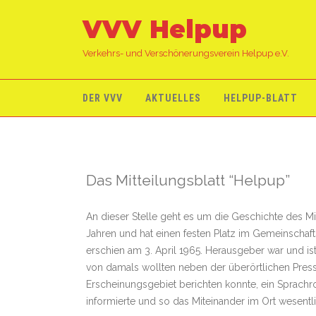
VVV Helpup
Verkehrs- und Verschönerungsverein Helpup e.V.
DER VVV
AKTUELLES
HELPUP-BLATT
Das Mitteilungsblatt “Helpup”
An dieser Stelle geht es um die Geschichte des Mit
Jahren und hat einen festen Platz im Gemeinschaf
erschien am 3. April 1965. Herausgeber war und i
von damals wollten neben der überörtlichen Presse
Erscheinungsgebiet berichten konnte, ein Sprachro
informierte und so das Miteinander im Ort wesentli