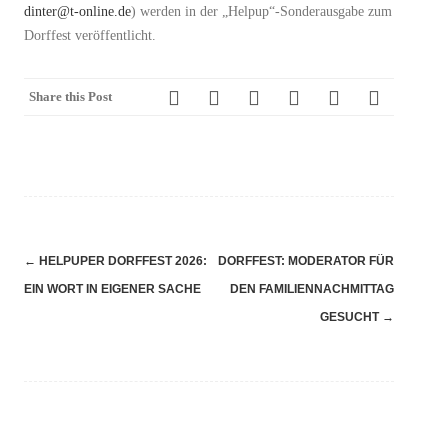
dinter@t-online.de
) werden in der „Helpup“-Sonderausgabe zum
Dorffest veröffentlicht.
Share this Post
Navigation
←
HELPUPER DORFFEST 2026:
DORFFEST: MODERATOR FÜR
(Beiträge)
EIN WORT IN EIGENER SACHE
DEN FAMILIENNACHMITTAG
GESUCHT
→