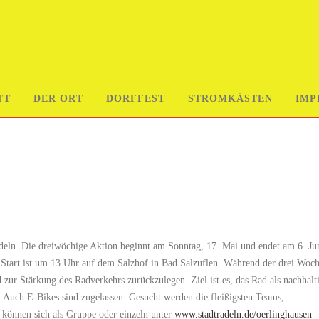
TT
DER ORT
DORFFEST
STROMKÄSTEN
IMP
radeln. Die dreiwöchige Aktion beginnt am Sonntag, 17. Mai und endet am 6. Ju
Start ist um 13 Uhr auf dem Salzhof in Bad Salzuflen. Während der drei Woc
d zur Stärkung des Radverkehrs zurückzulegen. Ziel ist es, das Rad als nachhalt
. Auch E-Bikes sind zugelassen. Gesucht werden die fleißigsten Teams,
 können sich als Gruppe oder einzeln unter
www.stadtradeln.de/oerlinghausen