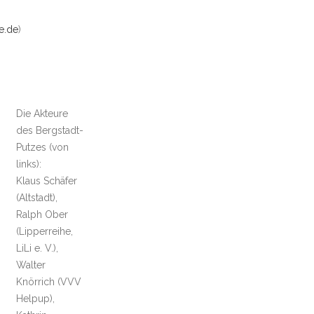
e.de
)
Die Akteure
des Bergstadt-
Putzes (von
links):
Klaus Schäfer
(Altstadt),
Ralph Ober
(Lipperreihe,
LiLi e. V.),
Walter
Knörrich (VVV
Helpup),