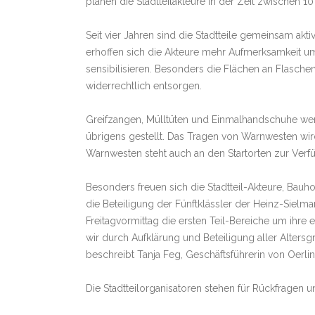
planen die Stadtteilakteure in der Zeit zwischen 1
Seit vier Jahren sind die Stadtteile gemeinsam ak
erhoffen sich die Akteure mehr Aufmerksamkeit um
sensibilisieren. Besonders die Flächen an Flasche
widerrechtlich entsorgen.
Greifzangen, Mülltüten und Einmalhandschuhe w
übrigens gestellt. Das Tragen von Warnwesten wir
Warnwesten steht auch an den Startorten zur Verf
Besonders freuen sich die Stadtteil-Akteure, Bau
die Beteiligung der Fünftklässler der Heinz-Sielm
Freitagvormittag die ersten Teil-Bereiche um ihre 
wir durch Aufklärung und Beteiligung aller Alters
beschreibt Tanja Feg, Geschäftsführerin von Oerling
Die Stadtteilorganisatoren stehen für Rückfragen