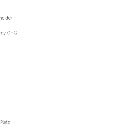
ne.de
)
Gorny OHG
Platz