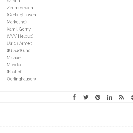
Kathrin
Zimmermann
(Oerlinghausen
Marketing),
Kamil Gorny
(VVV Helpup),
Ulrich Armeit
(IG Süd) und
Michael
Munder
(Bauhof
Oerlinghausen)