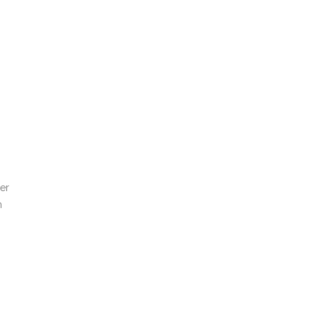
er
m
s