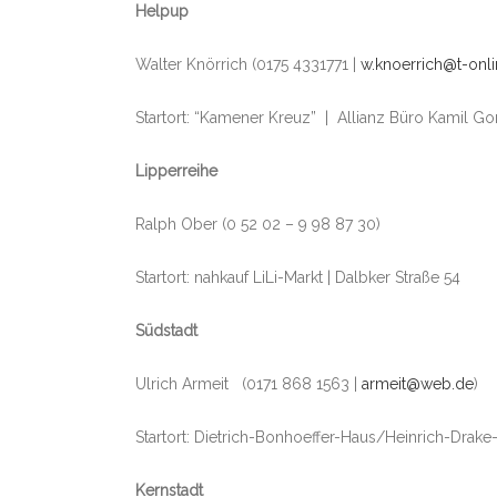
Helpup
Walter Knörrich (0175 4331771 |
w.knoerrich@t-onli
Startort: “Kamener Kreuz” | Allianz Büro Kamil 
Lipperreihe
Ralph Ober (0 52 02 – 9 98 87 30)
Startort: nahkauf LiLi-Markt | Dalbker Straße 54
Südstadt
Ulrich Armeit (0171 868 1563 |
armeit@web.de
)
Startort: Dietrich-Bonhoeffer-Haus/Heinrich-Drake-
Kernstadt