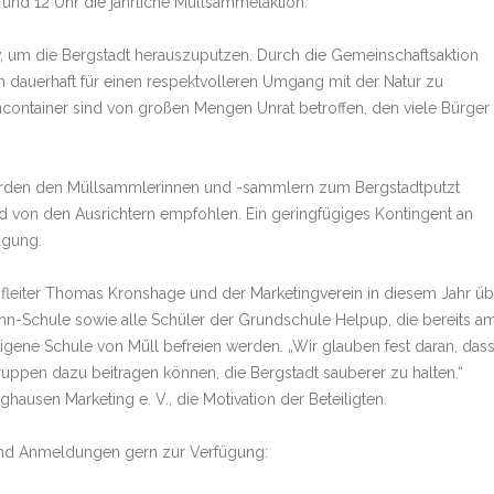
0 und 12 Uhr die jährliche Müllsammelaktion.
tiv, um die Bergstadt herauszuputzen. Durch die Gemeinschaftsaktion
 dauerhaft für einen respektvolleren Umgang mit der Natur zu
ncontainer sind von großen Mengen Unrat betroffen, den viele Bürger
erden den Müllsammlerinnen und -sammlern zum Bergstadtputzt
d von den Ausrichtern empfohlen. Ein geringfügiges Kontingent an
ügung.
hofleiter Thomas Kronshage und der Marketingverein in diesem Jahr üb
ann-Schule sowie alle Schüler der Grundschule Helpup, die bereits a
eigene Schule von Müll befreien werden. „Wir glauben fest daran, das
gruppen dazu beitragen können, die Bergstadt sauberer zu halten.“
hausen Marketing e. V., die Motivation der Beteiligten.
 und Anmeldungen gern zur Verfügung: