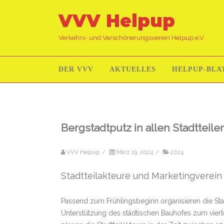
VVV Helpup
Verkehrs- und Verschönerungsverein Helpup e.V.
DER VVV
AKTUELLES
HELPUP-BLA
Bergstadtputz in allen Stadtteile
VVV Helpup
/
März 19, 2024
/
2024
Stadtteilakteure und Marketingverein 
Passend zum Frühlingsbeginn organisieren die Sta
Unterstützung des städtischen Bauhofes zum vierte