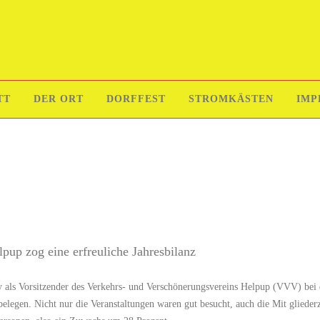
TT
DER ORT
DORFFEST
STROMKÄSTEN
IMP
pup zog eine erfreuliche Jahresbilanz
ny als Vorsitzender des Verkehrs- und Verschönerungsvereins Helpup (VVV) bei 
belegen. Nicht nur die Veranstaltungen waren gut besucht, auch die Mit glieder