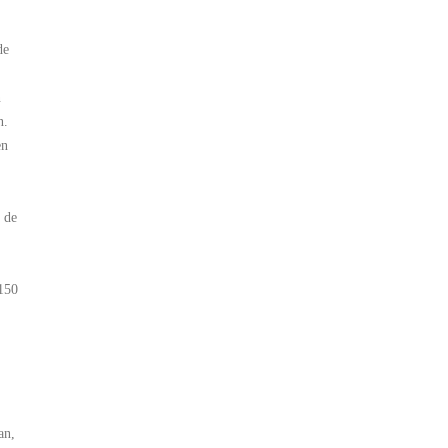
de
n
n.
en
 de
 150
an,