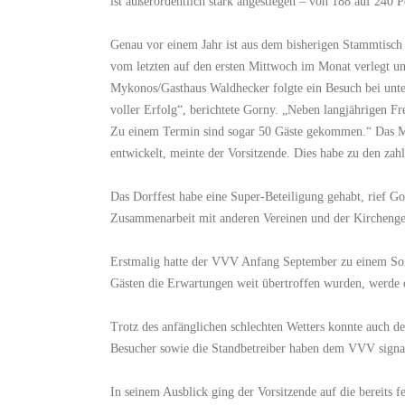
ist außerordentlich stark angestiegen – von 188 auf 240 
Genau vor einem Jahr ist aus dem bisherigen Stammtisc
vom letzten auf den ersten Mittwoch im Monat verlegt un
Mykonos/Gasthaus Waldhecker folgte ein Besuch bei unte
voller Erfolg“, berichtete Gorny. „Neben langjährigen F
Zu einem Termin sind sogar 50 Gäste gekommen.“ Das Mee
entwickelt, meinte der Vorsitzende. Dies habe zu den zah
Das Dorffest habe eine Super-Beteiligung gehabt, rief Go
Zusammenarbeit mit anderen Vereinen und der Kirchenge
Erstmalig hatte der VVV Anfang September zu einem Somm
Gästen die Erwartungen weit übertroffen wurden, werde de
Trotz des anfänglichen schlechten Wetters konnte auch d
Besucher sowie die Standbetreiber haben dem VVV signalis
In seinem Ausblick ging der Vorsitzende auf die bereits f