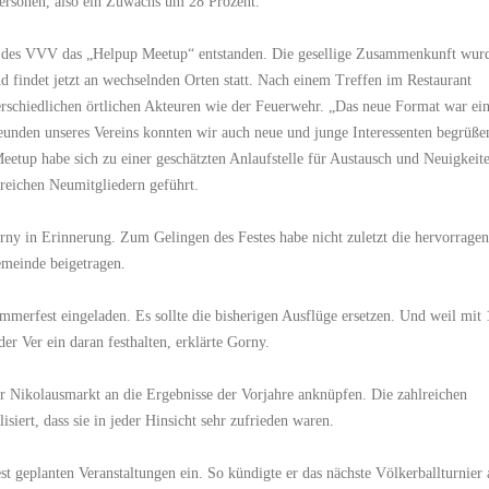
Personen, also ein Zuwachs um 28 Prozent.
h des VVV das „Helpup Meetup“ entstanden. Die gesellige Zusammenkunft wur
d findet jetzt an wechselnden Orten statt. Nach einem Treffen im Restaurant
rschiedlichen örtlichen Akteuren wie der Feuerwehr. „Das neue Format war ei
reunden unseres Vereins konnten wir auch neue und junge Interessenten begrüße
tup habe sich zu einer geschätzten Anlaufstelle für Austausch und Neuigkeit
lreichen Neumitgliedern geführt.
rny in Erinnerung. Zum Gelingen des Festes habe nicht zuletzt die hervorragen
meinde beigetragen.
erfest eingeladen. Es sollte die bisherigen Ausflüge ersetzen. Und weil mit
r Ver ein daran festhalten, erklärte Gorny.
er Nikolausmarkt an die Ergebnisse der Vorjahre anknüpfen. Die zahlreichen
iert, dass sie in jeder Hinsicht sehr zufrieden waren.
est geplanten Veranstaltungen ein. So kündigte er das nächste Völkerballturnier 